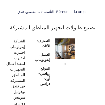
Eléments du projet :
التأثيث
,
أثاث مخصص
,
فندق
تصنيع طاولات لتجهيز المناطق المشتركة
التصنيف:
الشركة
الأثاث
إيفولوماب
اختيرت
العميل:
اختيرت
إيفولوماب
لتنفيذ أعمال
الموقع:
التجهيزات
رواسي-
للمناطق
أون-
المشتركة
فرانس
في فندق
نوفوتيل
سويتس
رواسي