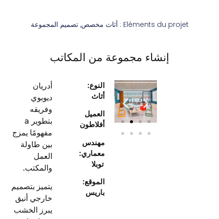
Eléments du projet :
أثاث مخصص
,
تصميم المجموعة
إنشاء مجموعة من المكاتب
النوع:
أدريان
أثاث
د
يوبوي
وفريقه
العميل
بتطوير
a
أفلاطون
مفهومًا يمزج
مهندس
بين طاولة
معماري:
العمل
توبلا
والمكتب
.
الموقع:
يتميز بتصميم
باريس
خارجي أنيق
يبرز الخشب