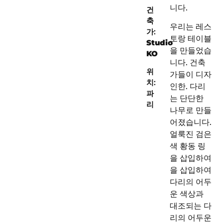
니다.
건
축
우리는
레스
가:
토랑 테이블
Studio
을 만들었습
KO
니다.
건축
위
가들이 디자
치:
인한
.
다리
파
는 단단한
리
나무로 만들
어졌습니다.
얼룩진 검은
색
황동 링
을 삽입하여
을 삽입하여
다리의 어두
운 색상과
대조되는
다
리의 어두운