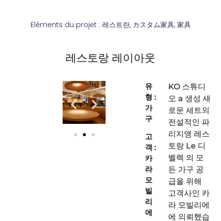
Eléments du projet :
레스트란
,
カスタム家具
,
家具
레스토랑 레이아웃
유
KO 스튜디
형 :
오
a
생성
새
가
로운 세트의
구
전설적인
파
리지앵 레스
고
토랑
Le
디
객 :
벨렉
의 모
카
라
든 가구 공
모
급을 위해
빌
고객사인 카
리
라 모빌리에
에
에 의뢰했습