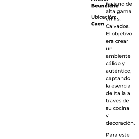
italiano de
Beuneiche
alta gama
Ubicación:
en Ifs,
Caen
Calvados.
El objetivo
era crear
un
ambiente
cálido y
auténtico,
captando
la esencia
de Italia a
través de
su cocina
y
decoración.
Para este