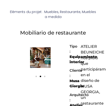
Eléments du projet :
Muebles
,
Restaurante
,
Muebles
a medida
Mobiliario de restaurante
Tipo
ATELIER
:
BEUNEICHE
Equipamiento
nos pidió
interior
que
participáram
Cliente
en el
:
diseño de
Musa
Giorgia
MUSA
GEORGIA,
Arquitecto
un
:
restaurante
Atelier