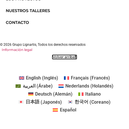
NUESTROS TALLERES
CONTACTO
© 2026 Grupo Lignartis, Todos los derechos reservados
Información legal
Volver arriba
English
(
Inglés
)
Français
(
Francés
)
العربية
(
Árabe
)
Nederlands
(
Holandés
)
Deutsch
(
Alemán
)
Italiano
日本語
(
Japonés
)
한국어
(
Coreano
)
Español